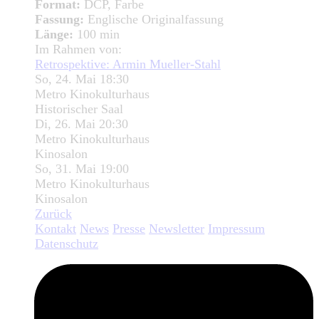
Format:
DCP, Farbe
Fassung:
Englische Originalfassung
Länge:
100 min
Im Rahmen von:
Retrospektive: Armin Mueller-Stahl
So, 24. Mai 18:30
Metro Kinokulturhaus
Historischer Saal
Di, 26. Mai 20:30
Metro Kinokulturhaus
Kinosalon
So, 31. Mai 19:00
Metro Kinokulturhaus
Kinosalon
Zurück
Kontakt
News
Presse
Newsletter
Impressum
Datenschutz