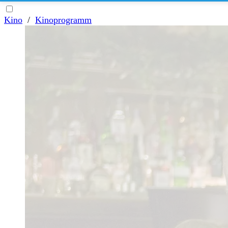
Kino
/
Kinoprogramm