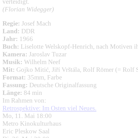
verteidigt.
(Florian Widegger)
Regie:
Josef Mach
Land:
DDR
Jahr:
1966
Buch:
Liselotte Welskopf-Henrich, nach Motiven 
Kamera:
Jaroslav Tuzar
Musik:
Wilhelm Neef
Mit:
Gojko Mitić, Jiří Vrštála, Rolf Römer (= Rolf
Format:
35mm, Farbe
Fassung:
Deutsche Originalfassung
Länge:
84 min
Im Rahmen von:
Retrospektive: Im Osten viel Neues.
Mo, 11. Mai 18:00
Metro Kinokulturhaus
Eric Pleskow Saal