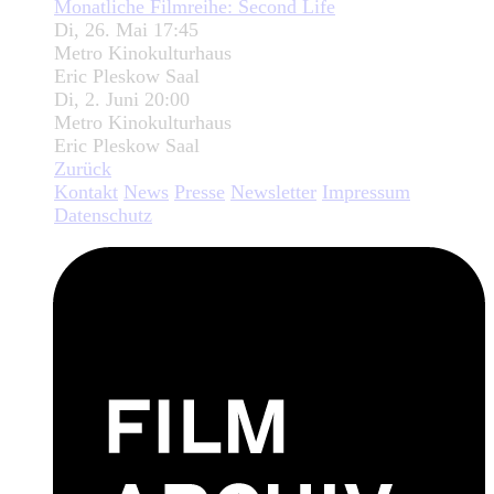
Monatliche Filmreihe: Second Life
Di, 26. Mai 17:45
Metro Kinokulturhaus
Eric Pleskow Saal
Di, 2. Juni 20:00
Metro Kinokulturhaus
Eric Pleskow Saal
Zurück
Kontakt
News
Presse
Newsletter
Impressum
Datenschutz