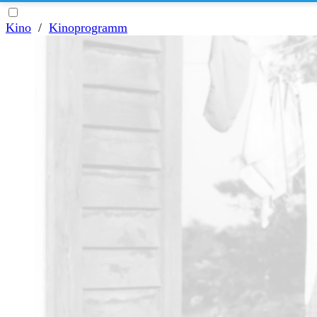
Kino
/
Kinoprogramm