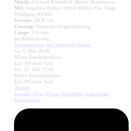
Musik:
Gerhard Rosenfeld, Reiner Bredemeyer
Mit:
Angelika Waller, Alfred Müller, Ilse Voigt,
Wolfgang Winkler
Format:
DCP, s/w
Fassung:
Deutsche Originalfassung
Länge:
114 min
Im Rahmen von:
Retrospektive: Im Osten viel Neues.
Sa, 9. Mai 20:30
Metro Kinokulturhaus
Eric Pleskow Saal
Do, 21. Mai 17:45
Metro Kinokulturhaus
Eric Pleskow Saal
Zurück
Kontakt
News
Presse
Newsletter
Impressum
Datenschutz