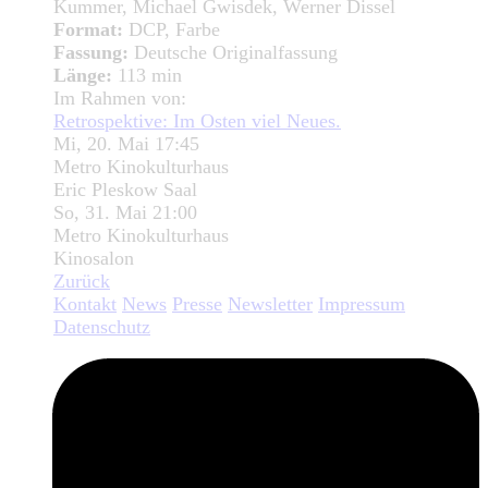
Kummer, Michael Gwisdek, Werner Dissel
Format:
DCP, Farbe
Fassung:
Deutsche Originalfassung
Länge:
113 min
Im Rahmen von:
Retrospektive: Im Osten viel Neues.
Mi, 20. Mai 17:45
Metro Kinokulturhaus
Eric Pleskow Saal
So, 31. Mai 21:00
Metro Kinokulturhaus
Kinosalon
Zurück
Kontakt
News
Presse
Newsletter
Impressum
Datenschutz