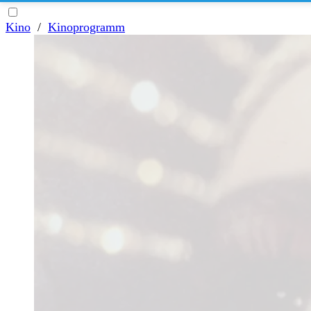
Kino
/
Kinoprogramm