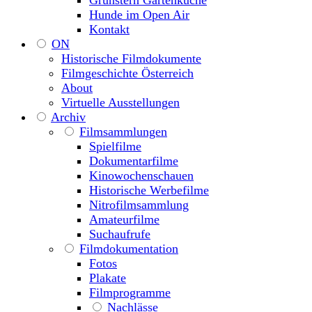
Grünstern Gartenküche
Hunde im Open Air
Kontakt
ON
Historische Filmdokumente
Filmgeschichte Österreich
About
Virtuelle Ausstellungen
Archiv
Filmsammlungen
Spielfilme
Dokumentarfilme
Kinowochenschauen
Historische Werbefilme
Nitrofilmsammlung
Amateurfilme
Suchaufrufe
Filmdokumentation
Fotos
Plakate
Filmprogramme
Nachlässe