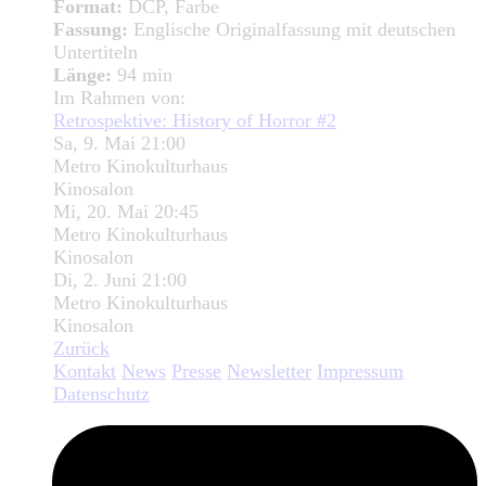
Format:
DCP, Farbe
Fassung:
Englische Originalfassung mit deutschen
Untertiteln
Länge:
94 min
Im Rahmen von:
Retrospektive: History of Horror #2
Sa, 9. Mai 21:00
Metro Kinokulturhaus
Kinosalon
Mi, 20. Mai 20:45
Metro Kinokulturhaus
Kinosalon
Di, 2. Juni 21:00
Metro Kinokulturhaus
Kinosalon
Zurück
Kontakt
News
Presse
Newsletter
Impressum
Datenschutz