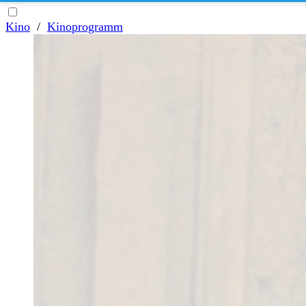
Kino
/
Kinoprogramm