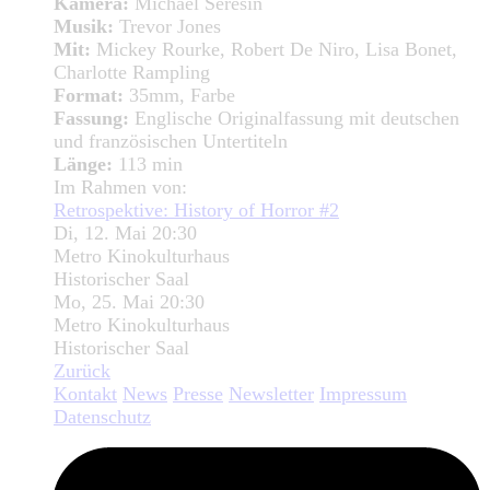
Kamera:
Michael Seresin
Musik:
Trevor Jones
Mit:
Mickey Rourke, Robert De Niro, Lisa Bonet,
Charlotte Rampling
Format:
35mm, Farbe
Fassung:
Englische Originalfassung mit deutschen
und französischen Untertiteln
Länge:
113 min
Im Rahmen von:
Retrospektive: History of Horror #2
Di, 12. Mai 20:30
Metro Kinokulturhaus
Historischer Saal
Mo, 25. Mai 20:30
Metro Kinokulturhaus
Historischer Saal
Zurück
Kontakt
News
Presse
Newsletter
Impressum
Datenschutz