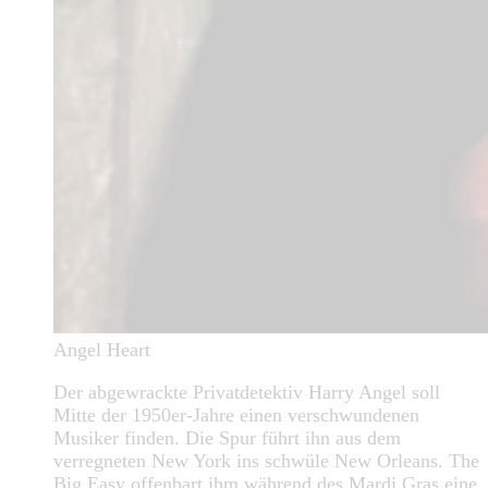
Angel Heart
Der abgewrackte Privatdetektiv Harry Angel soll
Mitte der 1950er-Jahre einen verschwundenen
Musiker finden. Die Spur führt ihn aus dem
verregneten New York ins schwüle New Orleans. The
Big Easy offenbart ihm während des Mardi Gras eine