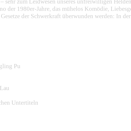
sich – sehr zum Leidwesen unseres unfreiwilligen H
no der 1980er-Jahre, das mühelos Komödie, Liebesg
e Gesetze der Schwerkraft überwunden werden: In der 
gling Pu
 Lau
hen Untertiteln