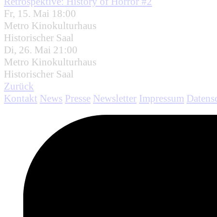
Retrospektive: History of Horror #2
Fr, 15. Mai 18:00
Metro Kinokulturhaus
Historischer Saal
Di, 26. Mai 21:00
Metro Kinokulturhaus
Historischer Saal
Zurück
Kontakt
News
Presse
Newsletter
Impressum
Datens