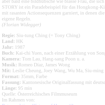
aber bald eine bildhübsche wie blasse Frau, die 
STORY ist ein Paradebeispiel für das Hongkong-Ki
mit rasanten Actionsequenzen garniert, in denen di
eigene Regeln.
(Florian Widegger)
Regie:
Siu-tung Ching (= Tony Ching)
Land:
HK
Jahr:
1987
Buch:
Kai-chi Yuen, nach einer Erzählung von Son
Kamera:
Tom Lau, Hang-sang Poon u. a.
Musik:
Romeo Díaz, James Wong
Mit:
Leslie Cheung, Joey Wang, Wu Ma, Siu-ming
Format:
35mm, Farbe
Fassung:
Kantonesische Originalfassung mit deutsc
Länge:
95 min
Quelle: Österreichisches Filmmuseum
Im Rahmen von: