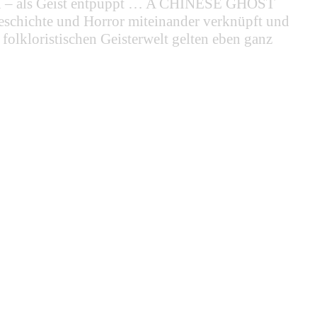
elden – als Geist entpuppt … A CHINESE GHOST
eschichte und Horror miteinander verknüpft und
folkloristischen Geisterwelt gelten eben ganz