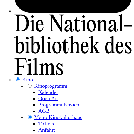
Kino
Kinoprogramm
Kalender
Open Air
Programmübersicht
AGB
Metro Kinokulturhaus
Tickets
Anfahrt