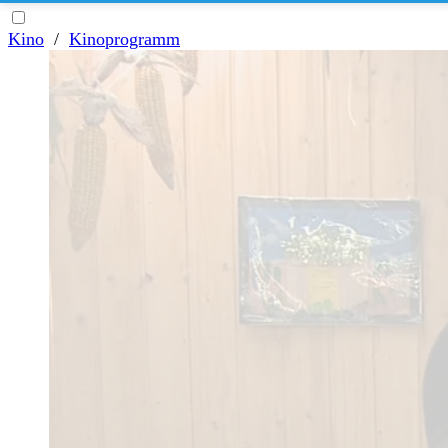
Kino
/
Kinoprogramm