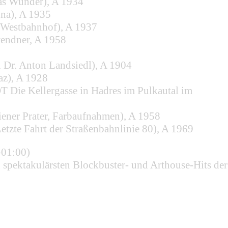
as Wunder), A 1934
nna), A 1935
 Westbahnhof), A 1937
wendner, A 1958
 Dr. Anton Landsiedl), A 1904
az), A 1928
OT Die Kellergasse in Hadres im Pulkautal im
iener Prater, Farbaufnahmen), A 1958
etzte Fahrt der Straßenbahnlinie 80), A 1969
–01:00)
spektakulärsten Blockbuster- und Arthouse-Hits der l