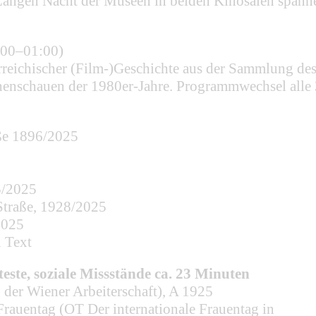
angen Nacht der Museen in beiden Kinosälen spanne
:00–01:00)
reichischer (Film-)Geschichte aus der Sammlung des 
henschauen der 1980er-Jahre. Programmwechsel alle
aße 1896/2025
5/2025
 Straße, 1928/2025
2025
n Text
ste, soziale Missstände ca. 23 Minuten
er Wiener Arbeiterschaft), A 1925
Frauentag (OT Der internationale Frauentag in