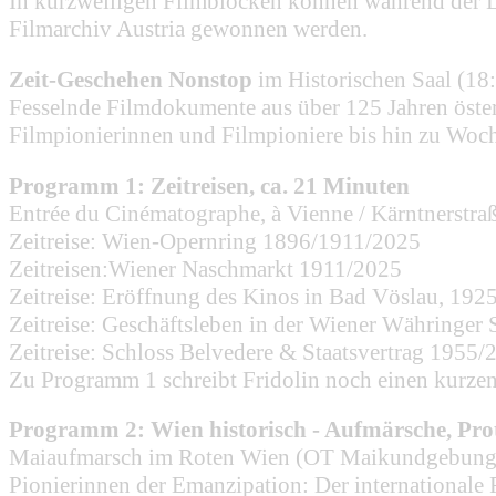
In kurzweiligen Filmblöcken können während der L
Filmarchiv Austria gewonnen werden.
Zeit-Geschehen Nonstop
im Historischen Saal (18
Fesselnde Filmdokumente aus über 125 Jahren öster
Filmpionierinnen und Filmpioniere bis hin zu Woc
Programm 1: Zeitreisen, ca. 21 Minuten
Entrée du Cinématographe, à Vienne / Kärntnerstr
Zeitreise: Wien-Opernring 1896/1911/2025
Zeitreisen:Wiener Naschmarkt 1911/2025
Zeitreise: Eröffnung des Kinos in Bad Vöslau, 192
Zeitreise: Geschäftsleben in der Wiener Währinger
Zeitreise: Schloss Belvedere & Staatsvertrag 1955/
Zu Programm 1 schreibt Fridolin noch einen kurze
Programm 2: Wien historisch - Aufmärsche, Prote
Maiaufmarsch im Roten Wien (OT Maikundgebung d
Pionierinnen der Emanzipation: Der internationale 