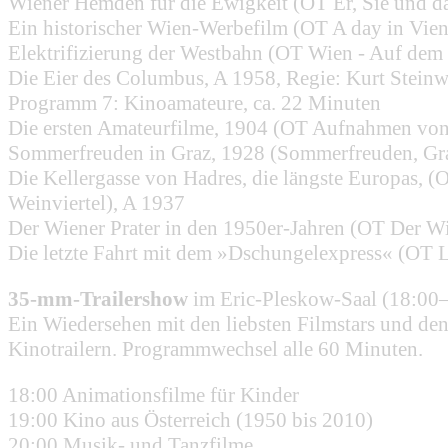
Wiener Hemden für die Ewigkeit (OT Er, Sie und d
Ein historischer Wien-Werbefilm (OT A day in Vie
Elektrifizierung der Westbahn (OT Wien - Auf dem
Die Eier des Columbus, A 1958, Regie: Kurt Stein
Programm 7: Kinoamateure, ca. 22 Minuten
Die ersten Amateurfilme, 1904 (OT Aufnahmen von
Sommerfreuden in Graz, 1928 (Sommerfreuden, Gr
Die Kellergasse von Hadres, die längste Europas, (
Weinviertel), A 1937
Der Wiener Prater in den 1950er-Jahren (OT Der W
Die letzte Fahrt mit dem »Dschungelexpress« (OT L
35-mm-Trailershow
im Eric-Pleskow-Saal (18:00
Ein Wiedersehen mit den liebsten Filmstars und den 
Kinotrailern. Programmwechsel alle 60 Minuten.
18:00 Animationsfilme für Kinder
19:00 Kino aus Österreich (1950 bis 2010)
20:00 Musik- und Tanzfilme