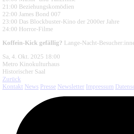
21:00 Beziehungskomödien
22:00 James Bond 007
23:00 Das Blockbuster-Kino der 2000er Jahre
24:00 Horror-Filme
Koffein-Kick gefällig?
Lange-Nacht-Besucher:inne
Sa, 4. Okt. 2025 18:00
Metro Kinokulturhaus
Historischer Saal
Zurück
Kontakt
News
Presse
Newsletter
Impressum
Datens