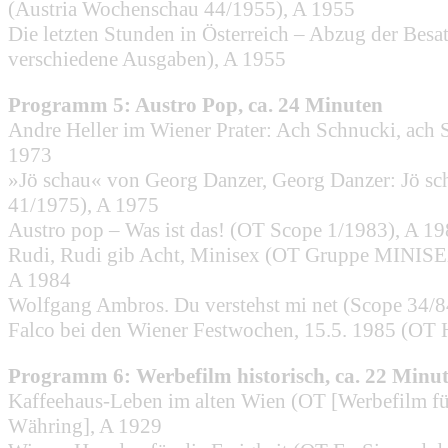
(Austria Wochenschau 44/1955), A 1955
Die letzten Stunden in Österreich – Abzug der Be
verschiedene Ausgaben), A 1955
Programm 5: Austro Pop, ca. 24 Minuten
Andre Heller im Wiener Prater: Ach Schnucki, ach
1973
»Jö schau« von Georg Danzer, Georg Danzer: Jö sch
41/1975), A 1975
Austro pop – Was ist das! (OT Scope 1/1983), A 1
Rudi, Rudi gib Acht, Minisex (OT Gruppe MINISEX
A 1984
Wolfgang Ambros. Du verstehst mi net (Scope 34/8
Falco bei den Wiener Festwochen, 15.5. 1985 (OT 
Programm 6: Werbefilm historisch, ca. 22 Minu
Kaffeehaus-Leben im alten Wien (OT [Werbefilm fü
Währing], A 1929