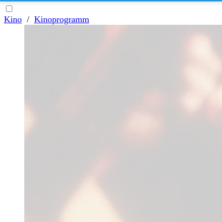
Kino
/
Kinoprogramm