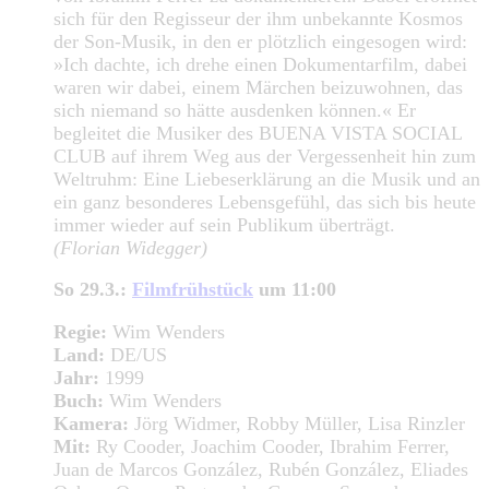
sich für den Regisseur der ihm unbekannte Kosmos
der Son-Musik, in den er plötzlich eingesogen wird:
»Ich dachte, ich drehe einen Dokumentarfilm, dabei
waren wir dabei, einem Märchen beizuwohnen, das
sich niemand so hätte ausdenken können.« Er
begleitet die Musiker des BUENA VISTA SOCIAL
CLUB auf ihrem Weg aus der Vergessenheit hin zum
Weltruhm: Eine Liebeserklärung an die Musik und an
ein ganz besonderes Lebensgefühl, das sich bis heute
immer wieder auf sein Publikum überträgt.
(Florian Widegger)
So 29.3.:
Filmfrühstück
um 11:00
Regie:
Wim Wenders
Land:
DE/US
Jahr:
1999
Buch:
Wim Wenders
Kamera:
Jörg Widmer, Robby Müller, Lisa Rinzler
Mit:
Ry Cooder, Joachim Cooder, Ibrahim Ferrer,
Juan de Marcos González, Rubén González, Eliades