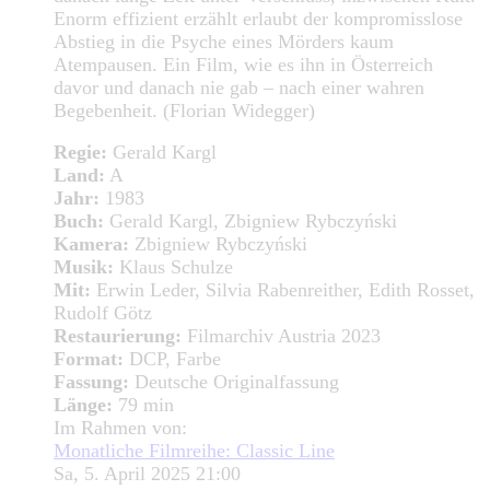
Enorm effizient erzählt erlaubt der kompromisslose
Abstieg in die Psyche eines Mörders kaum
Atempausen. Ein Film, wie es ihn in Österreich
davor und danach nie gab – nach einer wahren
Begebenheit. (Florian Widegger)
Regie:
Gerald Kargl
Land:
A
Jahr:
1983
Buch:
Gerald Kargl, Zbigniew Rybczyński
Kamera:
Zbigniew Rybczyński
Musik:
Klaus Schulze
Mit:
Erwin Leder, Silvia Rabenreither, Edith Rosset,
Rudolf Götz
Restaurierung:
Filmarchiv Austria 2023
Format:
DCP, Farbe
Fassung:
Deutsche Originalfassung
Länge:
79 min
Im Rahmen von:
Monatliche Filmreihe: Classic Line
Sa, 5. April 2025 21:00