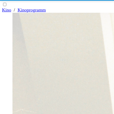
Kino
/
Kinoprogramm