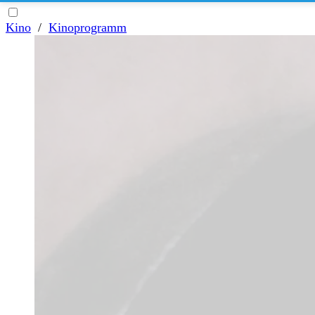
Kino
/
Kinoprogramm