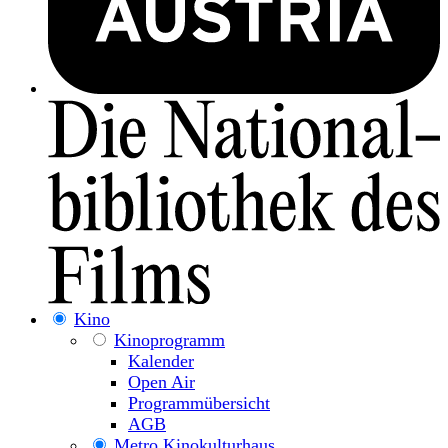
Kino
Kinoprogramm
Kalender
Open Air
Programmübersicht
AGB
Metro Kinokulturhaus