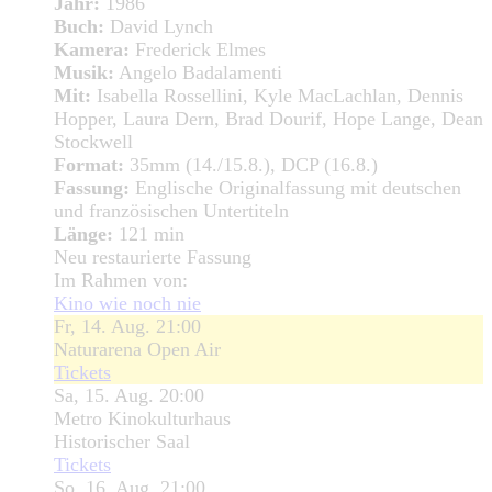
Jahr:
1986
Buch:
David Lynch
Kamera:
Frederick Elmes
Musik:
Angelo Badalamenti
Mit:
Isabella Rossellini, Kyle MacLachlan, Dennis
Hopper, Laura Dern, Brad Dourif, Hope Lange, Dean
Stockwell
Format:
35mm (14./15.8.), DCP (16.8.)
Fassung:
Englische Originalfassung mit deutschen
und französischen Untertiteln
Länge:
121 min
Neu restaurierte Fassung
Im Rahmen von:
Kino wie noch nie
Fr, 14. Aug. 21:00
Naturarena Open Air
Tickets
Sa, 15. Aug. 20:00
Metro Kinokulturhaus
Historischer Saal
Tickets
So, 16. Aug. 21:00