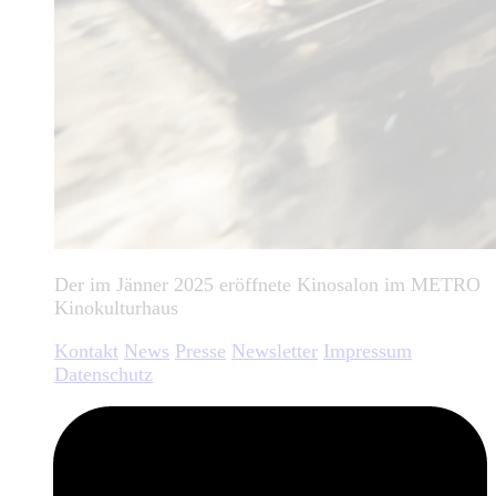
Der im Jänner 2025 eröffnete Kinosalon im METRO
Kinokulturhaus
Kontakt
News
Presse
Newsletter
Impressum
Datenschutz