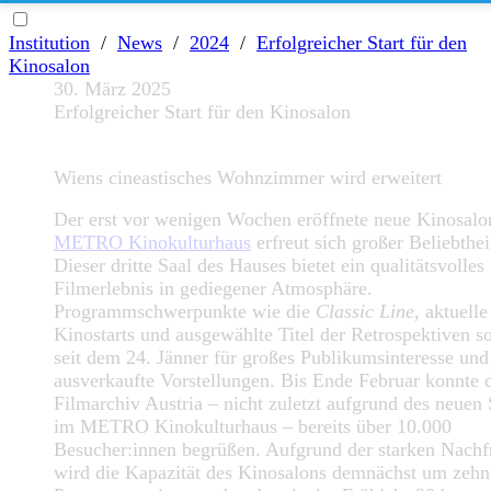
Institution
/
News
/
2024
/
Erfolgreicher Start für den
Kinosalon
30. März 2025
Erfolgreicher Start für den Kinosalon
Wiens cineastisches Wohnzimmer wird erweitert
Der erst vor wenigen Wochen eröffnete neue Kinosalo
METRO Kinokulturhaus
erfreut sich großer Beliebthei
Dieser dritte Saal des Hauses bietet ein qualitätsvolles
Filmerlebnis in gediegener Atmosphäre.
Programmschwerpunkte wie die
Classic Line
, aktuelle
Kinostarts und ausgewählte Titel der Retrospektiven s
seit dem 24. Jänner für großes Publikumsinteresse und
ausverkaufte Vorstellungen. Bis Ende Februar konnte 
Filmarchiv Austria – nicht zuletzt aufgrund des neuen 
im METRO Kinokulturhaus – bereits über 10.000
Besucher:innen begrüßen. Aufgrund der starken Nachf
wird die Kapazität des Kinosalons demnächst um zehn