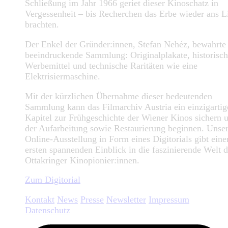
Schließung im Jahr 1966 geriet dieser Kinoschatz in
Vergessenheit – bis Recherchen das Erbe wieder ans L
brachten.
Der Enkel der Gründer:innen, Stefan Nehéz, bewahrte
beeindruckende Sammlung: Originalplakate, historisc
Werbemittel und technische Raritäten wie eine
Elektrisiermaschine.
Mit der kürzlichen Übernahme dieser bedeutenden
Sammlung kann das Filmarchiv Austria ein einzigartig
Kapitel zur Frühgeschichte der Wiener Kinos sichern 
der Aufarbeitung sowie Restaurierung beginnen. Unse
Online-Ausstellung in Form eines Digitorials gibt eine
ersten spannenden Einblick in die faszinierende Welt d
Ottakringer Kinopionier:innen.
Zum Digitorial
Kontakt
News
Presse
Newsletter
Impressum
Datenschutz