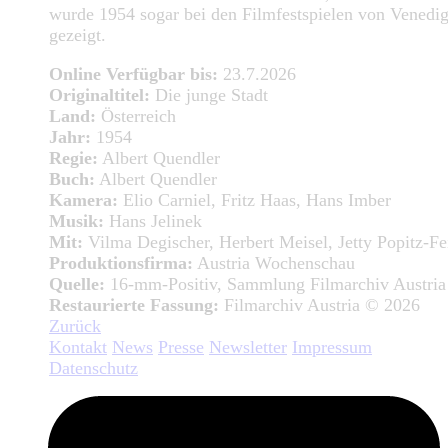
wurde 1954 sogar bei den Filmfestspielen von Venedi
gezeigt.
Online Verfügbar bis:
23.7.2026
Originaltitel:
Die junge Stadt
Land:
Österreich
Jahr:
1954
Regie:
Albert Quendler
Buch:
Albert Quendler
Kamera:
Elio Carniel, Fritz Haas, Hans Imber
Musik:
Hans Jelinek
Mit:
Vilma Degischer, Herbert Meisel, Jetty Popitz-Fe
Produktionsfirma:
Austria Wochenschau
Quelle:
16-mm-Positiv, Sammlung Filmarchiv Austria
Restaurierte Fassung:
Filmarchiv Austria © 2026
Zurück
Kontakt
News
Presse
Newsletter
Impressum
Datenschutz