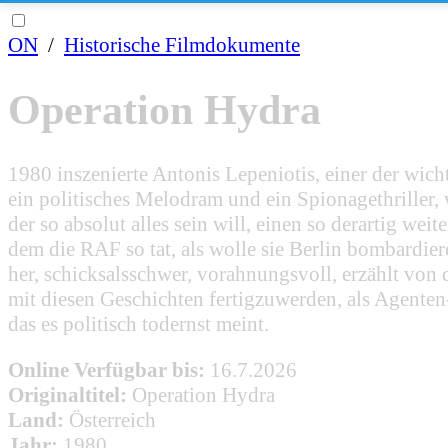
ON
/
Historische Filmdokumente
Operation Hydra
1980 inszenierte Antonis Lepeniotis, einer der wi
ein politisches Melodram und ein Spionagethriller,
der so absolut alles sein will, einen so derartig we
dem die RAF so tat, als wolle sie Berlin bombardi
her, schicksalsschwer, vorahnungsvoll, erzählt vo
mit diesen Geschichten fertigzuwerden, als Agenten
das es politisch todernst meint.
Online Verfügbar bis:
16.7.2026
Originaltitel:
Operation Hydra
Land:
Österreich
Jahr:
1980