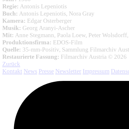
Regie:
Antonis Lepeniotis
Buch:
Antonis Lepeniotis, Nora Gray
Kamera:
Edgar Osterberger
Musik:
Georg Aranyi-Ascher
Mit:
Anne Stegmann, Paola Loew, Peter Wolsdorff, R
Produktionsfirma:
EDOS-Film
Quelle:
35-mm-Positiv, Sammlung Filmarchiv Aust
Restaurierte Fassung:
Filmarchiv Austria © 2026
Zurück
Kontakt
News
Presse
Newsletter
Impressum
Datens