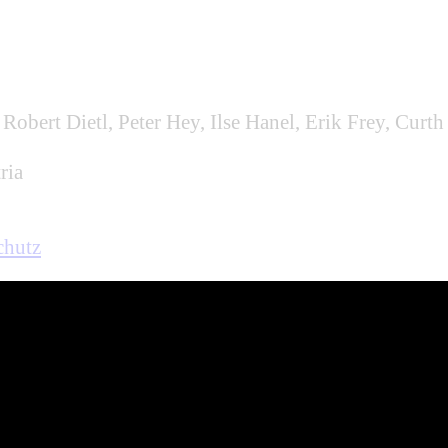
obert Dietl, Peter Hey, Ilse Hanel, Erik Frey, Curth
ria
chutz