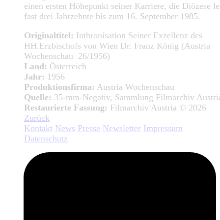
einen ersten Höhepunkt seiner Karriere, die Diözese lei
fast drei Jahrzehnte bis zum 16. September 1985.
Originaltitel:
Inthronisation Seiner Exzellenz des
HH.Erzbischofs von Wien Dr. Franz König (Austria
Wochenschau 26/1956)
Land:
Österreich
Jahr:
1956
Produktionsfirma:
Austria Wochenschau
Quelle:
35-mm-Negativ, Sammlung Filmarchiv Austri
Restaurierte Fassung:
Filmarchiv Austria © 2026
Zurück
Kontakt
News
Presse
Newsletter
Impressum
Datenschutz