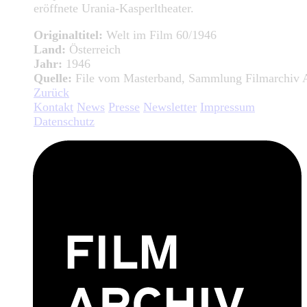
eröffnete Urania-Kasperltheater.
Originaltitel:
Welt im Film 60/1946
Land:
Österreich
Jahr:
1946
Quelle:
File vom Masterband, Sammlung Filmarchiv A
Zurück
Kontakt
News
Presse
Newsletter
Impressum
Datenschutz