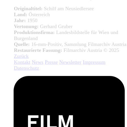
Originaltitel:
Schilf am Neusiedlersee
Land:
Österreich
Jahr:
1950
Vertonung:
Gerhard Gruber
Produktionsfirma:
Landesbildstelle für Wien und
Burgenland
Quelle:
16-mm-Positiv, Sammlung Filmarchiv Austria
Restaurierte Fassung:
Filmarchiv Austria © 2025
Zurück
Kontakt
News
Presse
Newsletter
Impressum
Datenschutz