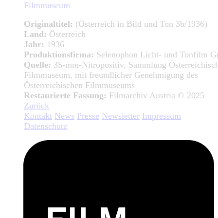
Filmmuseum
Originaltitel:
(Österreich in Bild und Ton 3b/1936)
Land:
Österreich
Jahr:
1936
Produktionsfirma:
Selenophon Licht- und Tonfilm 
Quelle:
35-mm-Nitropositiv, Sammlung Österreichisc
Filmmuseum, mit freundlicher Genehmigung des
Österreichischen Filmmuseums
Restaurierte Fassung:
Filmarchiv Austria © 2025
Zurück
Kontakt
News
Presse
Newsletter
Impressum
Datenschutz