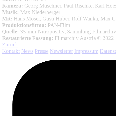
Kamera:
Georg Muschner, Paul Rischke, Karl Hoe
Musik:
Max Niederberger
Mit:
Hans Moser, Gusti Huber, Rolf Wanka, Max Gu
Produktionsfirma:
PAN-Film
Quelle:
35-mm-Nitropositiv, Sammlung Filmarchiv
Restaurierte Fassung:
Filmarchiv Austria © 2022
Zurück
Kontakt
News
Presse
Newsletter
Impressum
Datens