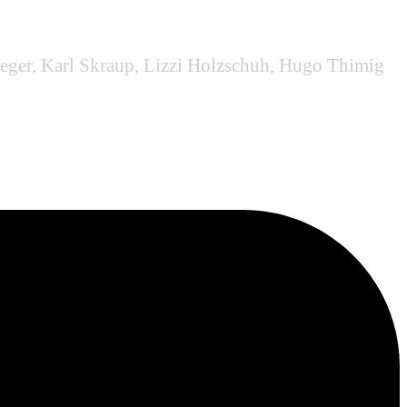
ieger, Karl Skraup, Lizzi Holzschuh, Hugo Thimig