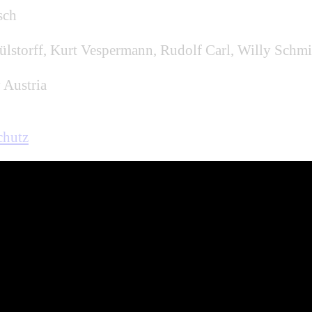
sch
̈lstorff, Kurt Vespermann, Rudolf Carl, Willy Schm
 Austria
chutz