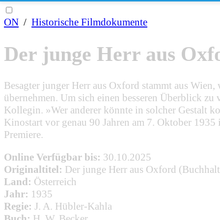
ON
/
Historische Filmdokumente
Der junge Herr aus Oxf
Besagter junger Herr aus Oxford stammt aus Wien,
übernehmen. Um sich einen besseren Überblick zu ve
Kollegin. »Wer anderer könnte in solcher Gestalt k
Kinostart vor genau 90 Jahren am 7. Oktober 1935 i
Premiere.
Online Verfügbar bis:
30.10.2025
Originaltitel:
Der junge Herr aus Oxford (Buchhalt
Land:
Österreich
Jahr:
1935
Regie:
J. A. Hübler-Kahla
Buch:
H. W. Becker