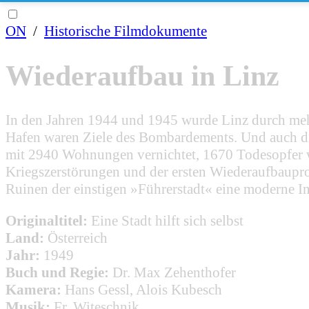
ON
/
Historische Filmdokumente
Wiederaufbau in Linz
In den Jahren 1944 und 1945 wurde Linz durch mehre
Hafen waren Ziele des Bombardements. Und auch di
mit 2940 Wohnungen vernichtet, 1670 Todesopfer w
Kriegszerstörungen und der ersten Wiederaufbauproj
Ruinen der einstigen »Führerstadt« eine moderne In
Originaltitel:
Eine Stadt hilft sich selbst
Land:
Österreich
Jahr:
1949
Buch und Regie:
Dr. Max Zehenthofer
Kamera:
Hans Gessl, Alois Kubesch
Musik:
Fr. Witeschnik