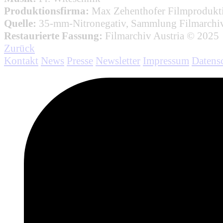
Produktionsfirma:
Max Zehenthofer Filmprodukt
Quelle:
35-mm-Nitronegativ, Sammlung Filmarchiv
Restaurierte Fassung:
Filmarchiv Austria © 2025
Zurück
Kontakt
News
Presse
Newsletter
Impressum
Datens