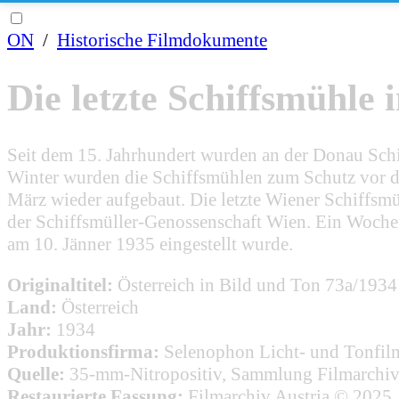
ON
/
Historische Filmdokumente
Die letzte Schiffsmühle
Seit dem 15. Jahrhundert wurden an der Donau Schif
Winter wurden die Schiffsmühlen zum Schutz vor d
März wieder aufgebaut. Die letzte Wiener Schiffsmü
der Schiffsmüller-Genossenschaft Wien. Ein Wochen
am 10. Jänner 1935 eingestellt wurde.
Originaltitel:
Österreich in Bild und Ton 73a/1934
Land:
Österreich
Jahr:
1934
Produktionsfirma:
Selenophon Licht- und Tonf
Quelle:
35-mm-Nitropositiv, Sammlung Filmarchiv
Restaurierte Fassung:
Filmarchiv Austria © 2025