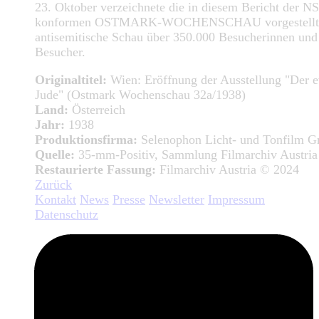
23. Oktober verzeichnete die in diesem Bericht der NS
konformen OSTMARK-WOCHENSCHAU vorgestellt
antisemitische Schau über 350.000 Besucherinnen und
Besucher.
Originaltitel:
Wien: Eröffnung der Ausstellung "Der 
Jude" (Ostmark Wochenschau 32a/1938)
Land:
Österreich
Jahr:
1938
Produktionsfirma:
Selenophon Licht- und Tonfilm 
Quelle:
35-mm-Positiv, Sammlung Filmarchiv Austria
Restaurierte Fassung:
Filmarchiv Austria © 2024
Zurück
Kontakt
News
Presse
Newsletter
Impressum
Datenschutz