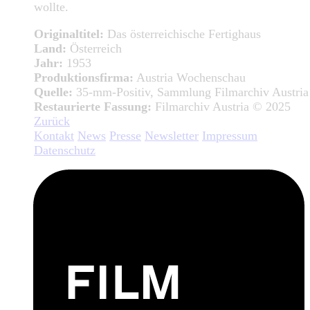
wollte.
Originaltitel:
Das österreichische Fertighaus
Land:
Österreich
Jahr:
1953
Produktionsfirma:
Austria Wochenschau
Quelle:
35-mm-Positiv, Sammlung Filmarchiv Austria
Restaurierte Fassung:
Filmarchiv Austria © 2025
Zurück
Kontakt
News
Presse
Newsletter
Impressum
Datenschutz