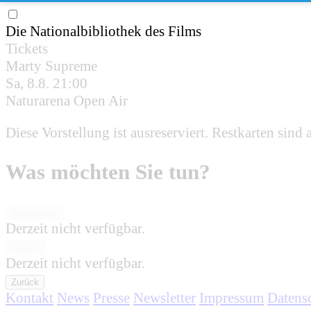
Die Nationalbibliothek des Films
Tickets
Marty Supreme
Sa, 8.8.
21:00
Naturarena Open Air
Diese Vorstellung ist ausreserviert. Restkarten sin
Was möchten Sie tun?
Reservieren
Derzeit nicht verfügbar.
Kaufen
Derzeit nicht verfügbar.
Zurück
Kontakt
News
Presse
Newsletter
Impressum
Datens