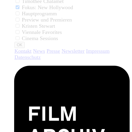
Timothée Chalamet
Fokus: New Hollywood
Hauptprogramm
Preview und Premieren
Kristen Stewart
Viennale Favorites
Cinema Sessions
OK
Kontakt
News
Presse
Newsletter
Impressum
Datenschutz