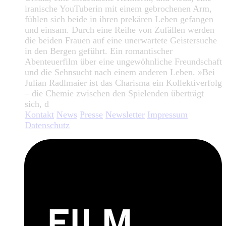
iranische YouTuberin mit einem gebrochenen Arm,
fühlen sich beide in ihren prekären Leben gefangen
und einsam. Durch eine Reihe von Zufällen werden
die beiden Frauen auf eine unerwartete Geistersuche
in den Bergen geführt. Ein romantischer
Abenteuerfilm über eine ungewöhnliche Freundschaft
und die Sehnsucht nach einem anderen Leben. »Bei
Julian Radlmaier ist das Charisma ein Kollektiverfolg
– die Chemie zwischen den Spielenden überträgt
sich, d
Kontakt
News
Presse
Newsletter
Impressum
Datenschutz