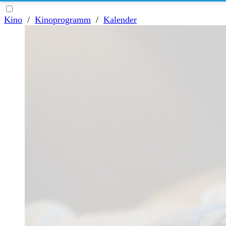
Kino
/
Kinoprogramm
/
Kalender