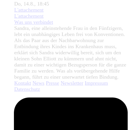
Do, 14.8., 18:45
L'attachement
L'attachement
Was uns verbindet
Sandra, eine alleinstehende Frau in den Fünfzigern,
lebt ein unabhängiges Leben frei von Konventionen.
Als das Paar aus der Nachbarwohnung zur
Entbindung ihres Kindes ins Krankenhaus muss,
erklärt sich Sandra widerwillig bereit, sich um den
kleinen Sohn Elliott zu kümmern und ahnt nicht,
damit zu einer wichtigen Bezugsperson für die ganze
Familie zu werden. Was als vorübergehende Hilfe
begann, führt zu einer unerwartet tiefen Bindung.
Kontakt
News
Presse
Newsletter
Impressum
Datenschutz