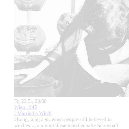
Fr, 23.5., 20:30
Wien 1945
I Married a Witch
»Long, long ago, when people still believed in
witches …« nimmt diese märchenhafte Screwball