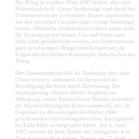
Der Krieg ist vorüber, Wien 1945 befreit, aber eine
Ruinenlandschaft. Ganze Straßenzüge sind durch den
Trümmerschutt der zerbombten Häuser unpassierbar,
aus den zerstörten Fassaden ragen rostige Stahlträger
heraus, öffentliche Verkehrsmittel fahren kaum noch,
die Versorgung mit Wasser, Gas und Strom kann
nicht mehr gewährleistet werden, von Lebensmitteln
ganz zu schweigen. Hunger und Existenznot, die
Folgen der durchlebten Katastrophe, beherrschen den
Alltag.
Der Zusammenbruch hält als Neubeginn aber auch
Chancen bereit, zumindest für die psychische
Bewältigung der Krise durch Zerstreuung. Die
Stadtregierung offeriert allerlei Angebote zur
Ablenkung, wobei Kulturreferent Matejka besonders
die Wiedereröffnung der Kinos vorantreibt, die, im
Gegensatz zu den sonstigen seit Herbst 1944
geschlossenen Unterhaltungsbetrieben, durchgehend
bis Ende März weitergespielt hatten. Am 6. April
1945 erreicht die Rote Armee das Stadtgebiet, acht
Tage später ist Wien befreit. Bereits am 27. April