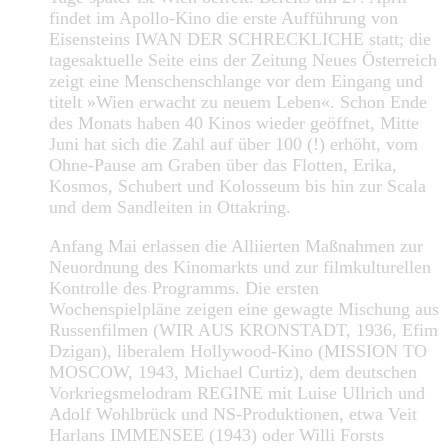
findet im Apollo-Kino die erste Aufführung von
Eisensteins IWAN DER SCHRECKLICHE statt; die
tagesaktuelle Seite eins der Zeitung Neues Österreich
zeigt eine Menschenschlange vor dem Eingang und
titelt »Wien erwacht zu neuem Leben«. Schon Ende
des Monats haben 40 Kinos wieder geöffnet, Mitte
Juni hat sich die Zahl auf über 100 (!) erhöht, vom
Ohne-Pause am Graben über das Flotten, Erika,
Kosmos, Schubert und Kolosseum bis hin zur Scala
und dem Sandleiten in Ottakring.
Anfang Mai erlassen die Alliierten Maßnahmen zur
Neuordnung des Kinomarkts und zur filmkulturellen
Kontrolle des Programms. Die ersten
Wochenspielpläne zeigen eine gewagte Mischung aus
Russenfilmen (WIR AUS KRONSTADT, 1936, Efim
Dzigan), liberalem Hollywood-Kino (MISSION TO
MOSCOW, 1943, Michael Curtiz), dem deutschen
Vorkriegsmelodram REGINE mit Luise Ullrich und
Adolf Wohlbrück und NS-Produktionen, etwa Veit
Harlans IMMENSEE (1943) oder Willi Forsts