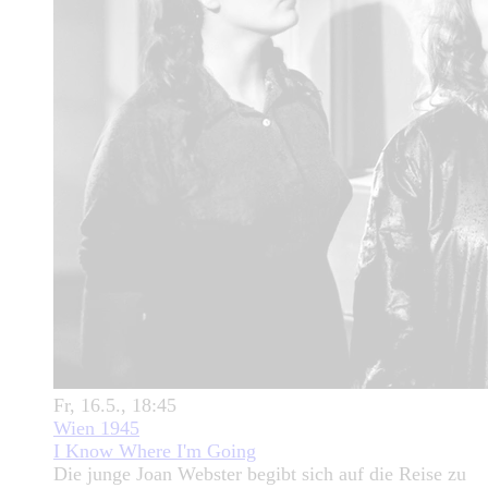
Fr, 16.5., 18:45
Wien 1945
I Know Where I'm Going
Die junge Joan Webster begibt sich auf die Reise zu