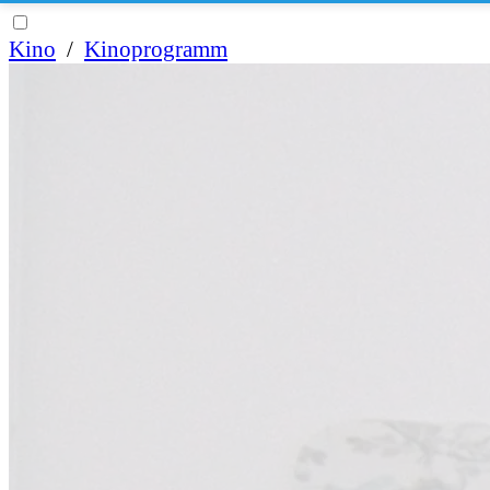
Kino
/
Kinoprogramm