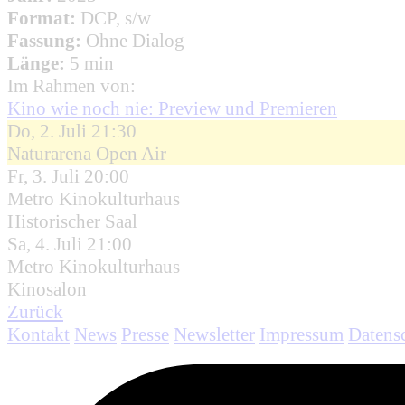
Format:
DCP, s/w
Fassung:
Ohne Dialog
Länge:
5 min
Im Rahmen von:
Kino wie noch nie: Preview und Premieren
Do, 2. Juli 21:30
Naturarena Open Air
Fr, 3. Juli 20:00
Metro Kinokulturhaus
Historischer Saal
Sa, 4. Juli 21:00
Metro Kinokulturhaus
Kinosalon
Zurück
Kontakt
News
Presse
Newsletter
Impressum
Datens