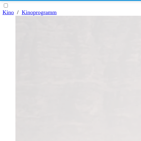
Kino
/
Kinoprogramm