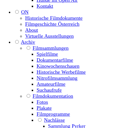
Hunde im Open Air
Kontakt
ON
Historische Filmdokumente
Filmgeschichte Österreich
About
Virtuelle Ausstellungen
Archiv
Filmsammlungen
Spielfilme
Dokumentarfilme
Kinowochenschauen
Historische Werbefilme
Nitrofilmsammlung
Amateurfilme
Suchaufrufe
Filmdokumentation
Fotos
Plakate
Filmprogramme
Nachlässe
Sammlung Pyrker