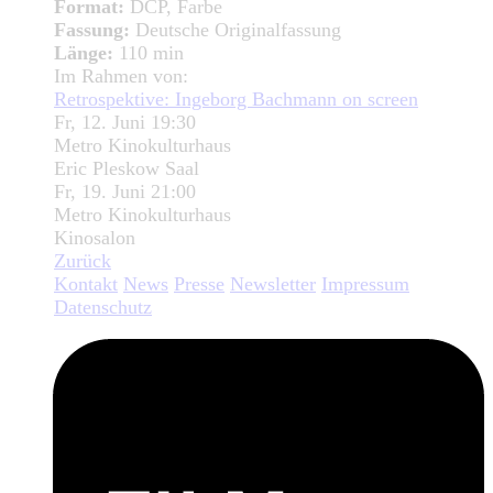
Format:
DCP, Farbe
Fassung:
Deutsche Originalfassung
Länge:
110 min
Im Rahmen von:
Retrospektive: Ingeborg Bachmann on screen
Fr, 12. Juni 19:30
Metro Kinokulturhaus
Eric Pleskow Saal
Fr, 19. Juni 21:00
Metro Kinokulturhaus
Kinosalon
Zurück
Kontakt
News
Presse
Newsletter
Impressum
Datenschutz