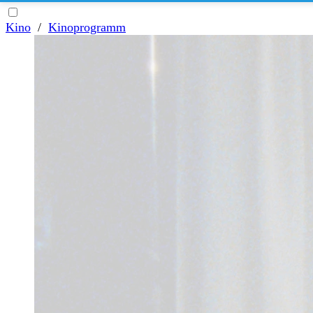
Kino
/
Kinoprogramm