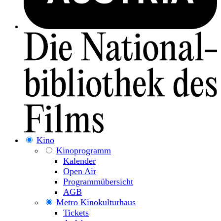
Kino
Kinoprogramm
Kalender
Open Air
Programmübersicht
AGB
Metro Kinokulturhaus
Tickets