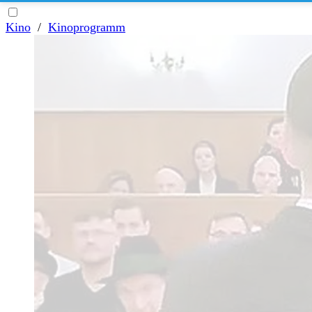
Kino
/
Kinoprogramm