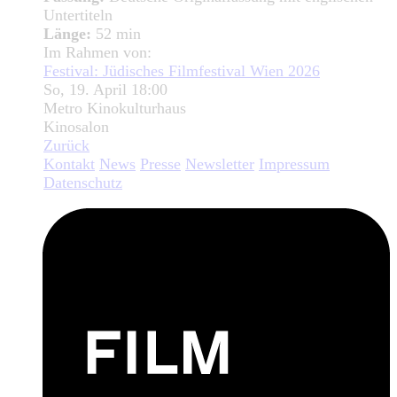
Untertiteln
Länge:
52 min
Im Rahmen von:
Festival: Jüdisches Filmfestival Wien 2026
So, 19. April 18:00
Metro Kinokulturhaus
Kinosalon
Zurück
Kontakt
News
Presse
Newsletter
Impressum
Datenschutz