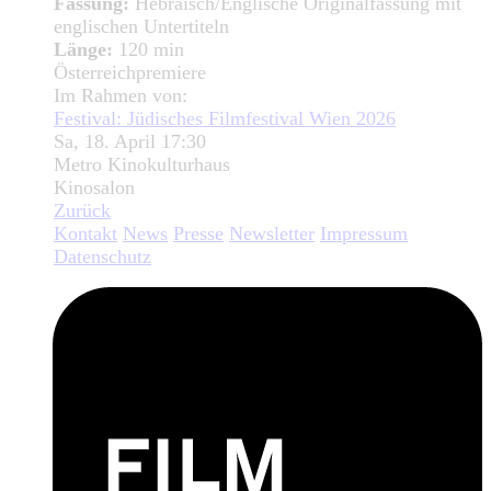
Fassung:
Hebräisch/Englische Originalfassung mit
englischen Untertiteln
Länge:
120 min
Österreichpremiere
Im Rahmen von:
Festival: Jüdisches Filmfestival Wien 2026
Sa, 18. April 17:30
Metro Kinokulturhaus
Kinosalon
Zurück
Kontakt
News
Presse
Newsletter
Impressum
Datenschutz