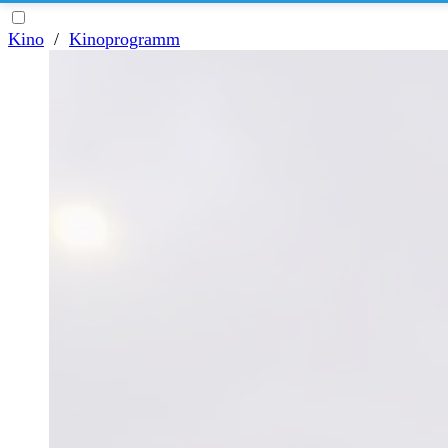
Kino
/
Kinoprogramm