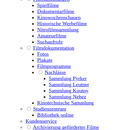
Spielfilme
Dokumentarfilme
Kinowochenschauen
Historische Werbefilme
Nitrofilmsammlung
Amateurfilme
Suchaufrufe
Filmdokumentation
Fotos
Plakate
Filmprogramme
Nachlässe
Sammlung Pyrker
Sammlung Leutner
Sammlung Koutny
Sammlung Nehez
Kinotechnische Sammlung
Studienzentrum
Bibliothek online
Kundenservice
Archivierung geförderter Filme