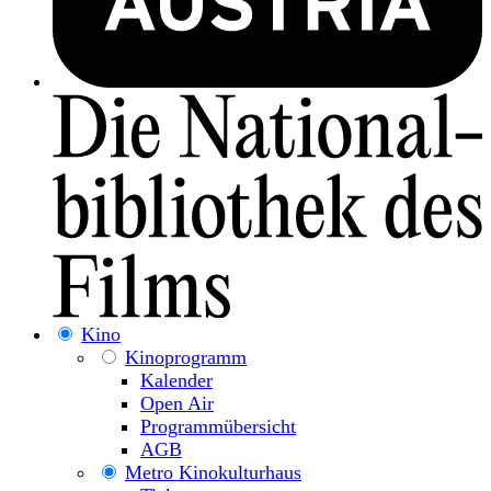
Kino
Kinoprogramm
Kalender
Open Air
Programmübersicht
AGB
Metro Kinokulturhaus