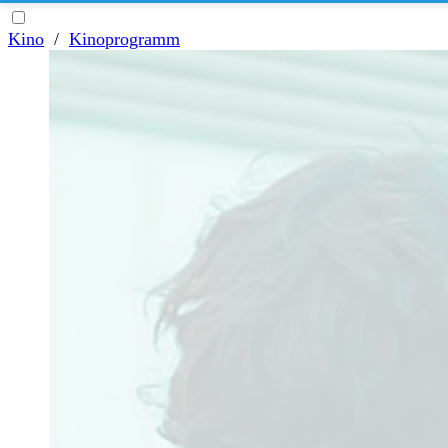
Kino
/
Kinoprogramm