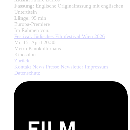
Fassung:
Englische Originalfassung mit englischen
Untertiteln
Länge:
95 min
Europa-Premiere
Im Rahmen von:
Festival: Jüdisches Filmfestival Wien 2026
Mi, 15. April 20:30
Metro Kinokulturhaus
Kinosalon
Zurück
Kontakt
News
Presse
Newsletter
Impressum
Datenschutz