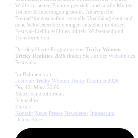
Wölfe zu neuen Figuren gestrickt und taktile Mutter-
Tochter-Erinnerungen gestickt. Anarchische
Freund*innenschaften, sexuelle Unabhängigkeit und
neue Schwesternbeziehungen entstehen in diesen
Festival-Lieblingsfilmen mittels Widerstand und
Transformation.
Das detaillierte Programm von
Tricky Women
Tricky Realities 2026
finden Sie auf der
Website
des
Festivals.
Im Rahmen von:
Festival: Tricky Women Tricky Realities 2026
Do, 12. März 20:00
Metro Kinokulturhaus
Kinosalon
Zurück
Kontakt
News
Presse
Newsletter
Impressum
Datenschutz