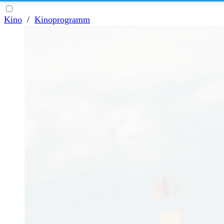
Kino
/
Kinoprogramm