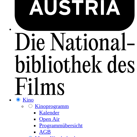
Kino
Kinoprogramm
Kalender
Open Air
Programmübersicht
AGB