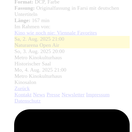
Format:
DCP, Farbe
Fassung:
Originalfassung in Farsi mit deutschen
Untertiteln
Länge:
167 min
Im Rahmen von:
Kino wie noch nie: Viennale Favorites
Sa, 2. Aug. 2025 21:00
Naturarena Open Air
So, 3. Aug. 2025 20:00
Metro Kinokulturhaus
Historischer Saal
Mo, 4. Aug. 2025 21:00
Metro Kinokulturhaus
Kinosalon
Zurück
Kontakt
News
Presse
Newsletter
Impressum
Datenschutz