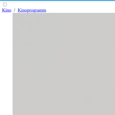
Kino
/
Kinoprogramm