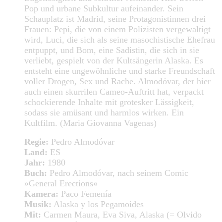
Pop und urbane Subkultur aufeinander. Sein
Schauplatz ist Madrid, seine Protagonistinnen drei
Frauen: Pepi, die von einem Polizisten vergewaltigt
wird, Luci, die sich als seine masochistische Ehefrau
entpuppt, und Bom, eine Sadistin, die sich in sie
verliebt, gespielt von der Kultsängerin Alaska. Es
entsteht eine ungewöhnliche und starke Freundschaft
voller Drogen, Sex und Rache. Almodóvar, der hier
auch einen skurrilen Cameo-Auftritt hat, verpackt
schockierende Inhalte mit grotesker Lässigkeit,
sodass sie amüsant und harmlos wirken. Ein
Kultfilm. (Maria Giovanna Vagenas)
Regie:
Pedro Almodóvar
Land:
ES
Jahr:
1980
Buch:
Pedro Almodóvar, nach seinem Comic
»General Erections«
Kamera:
Paco Femenía
Musik:
Alaska y los Pegamoides
Mit:
Carmen Maura, Eva Siva, Alaska (= Olvido