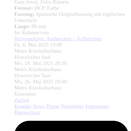
Gara Jova), Félix Rotaeta
Format:
DCP, Farbe
Fassung:
Spanische Originalfassung mit englischen
Untertiteln
Länge:
80 min
Im Rahmen von:
Retrospektive: Ausbrechen – Aufbrechen
Di, 6. Mai 2025 19:00
Metro Kinokulturhaus
Historischer Saal
Mo, 19. Mai 2025 20:30
Metro Kinokulturhaus
Historischer Saal
Mo, 26. Mai 2025 19:00
Metro Kinokulturhaus
Kinosalon
Zurück
Kontakt
News
Presse
Newsletter
Impressum
Datenschutz