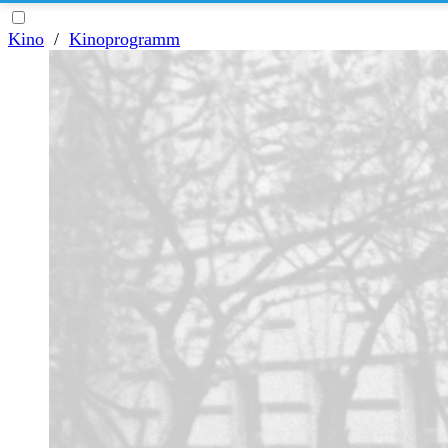
Kino
/
Kinoprogramm