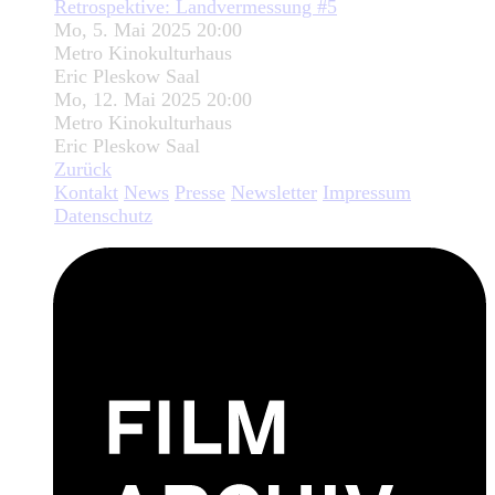
Retrospektive: Landvermessung #5
Mo, 5. Mai 2025 20:00
Metro Kinokulturhaus
Eric Pleskow Saal
Mo, 12. Mai 2025 20:00
Metro Kinokulturhaus
Eric Pleskow Saal
Zurück
Kontakt
News
Presse
Newsletter
Impressum
Datenschutz