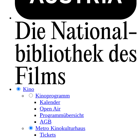
Kino
Kinoprogramm
Kalender
Open Air
Programmübersicht
AGB
Metro Kinokulturhaus
Tickets