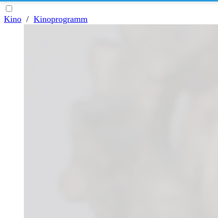
Kino
/
Kinoprogramm