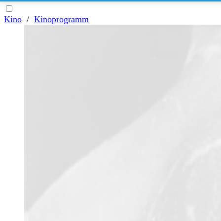
Kino
/
Kinoprogramm