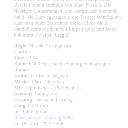
Bereich hinein erzählen von einer Passion. Die
fiebrigen Umarmungen, der Kampf, der fließende
Sand, die Ausweglosigkeit, die Trance: Unmöglich,
dass man beim Betrachten dieses Films nicht
Sandkörner zwischen den Lippen spürt und Durst
bekommt. (Walter Ruggle)
Regie:
Hiroshi Teshigahara
Land:
J
Jahr:
1964
Buch:
Kōbō Abe, nach seinem gleichnamigen
Roman
Kamera:
Hiroshi Segawa
Musik:
Tōru Takemitsu
Mit:
Eiji Okada, Kyōko Kishida
Format:
35mm, s/w
Fassung:
Deutsche Fassung
Länge:
121 min
Im Rahmen von:
Retrospektive: Ludwig Wüst
Fr, 18. April 2025 20:00