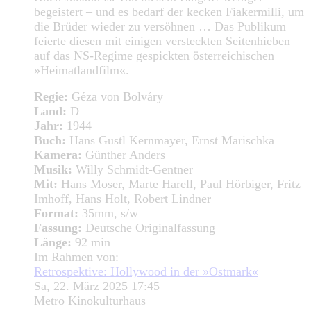
begeistert – und es bedarf der kecken Fiakermilli, um
die Brüder wieder zu versöhnen … Das Publikum
feierte diesen mit einigen versteckten Seitenhieben
auf das NS-Regime gespickten österreichischen
»Heimatlandfilm«.
Regie:
Géza von Bolváry
Land:
D
Jahr:
1944
Buch:
Hans Gustl Kernmayer, Ernst Marischka
Kamera:
Günther Anders
Musik:
Willy Schmidt-Gentner
Mit:
Hans Moser, Marte Harell, Paul Hörbiger, Fritz
Imhoff, Hans Holt, Robert Lindner
Format:
35mm, s/w
Fassung:
Deutsche Originalfassung
Länge:
92 min
Im Rahmen von:
Retrospektive: Hollywood in der »Ostmark«
Sa, 22. März 2025 17:45
Metro Kinokulturhaus