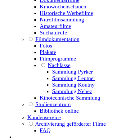
Dokumentarfilme
Kinowochenschauen
Historische Werbefilme
Nitrofilmsammlung
Amateurfilme
Suchaufrufe
Filmdokumentation
Fotos
Plakate
Filmprogramme
Nachlässe
Sammlung Pyrker
Sammlung Leutner
Sammlung Koutny
Sammlung Nehez
Kinotechnische Sammlung
Studienzentrum
Bibliothek online
Kundenservice
Archivierung geförderter Filme
FAQ