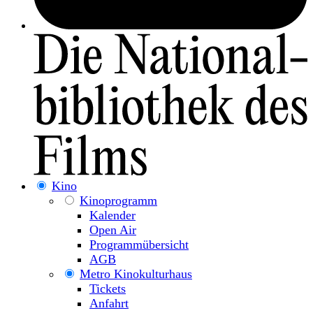
Kino
Kinoprogramm
Kalender
Open Air
Programmübersicht
AGB
Metro Kinokulturhaus
Tickets
Anfahrt