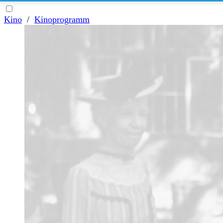
Kino
/
Kinoprogramm