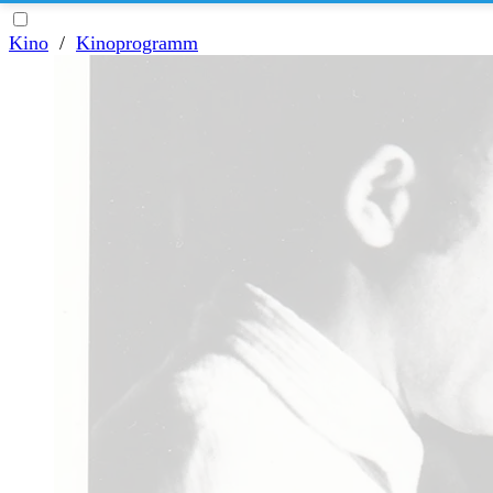
Kino
/
Kinoprogramm