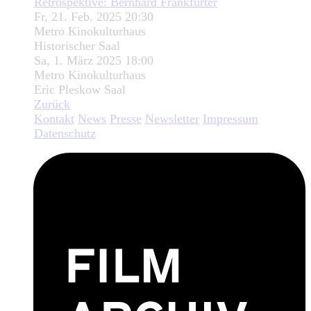
Retrospektive: Bernhard Frankfurter
Fr, 21. Feb. 2025 20:30
Metro Kinokulturhaus
Historischer Saal
Sa, 1. März 2025 18:00
Metro Kinokulturhaus
Eric Pleskow Saal
Zurück
Kontakt
News
Presse
Newsletter
Impressum
Datenschutz