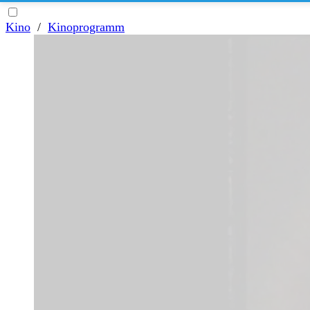
Kino
/
Kinoprogramm