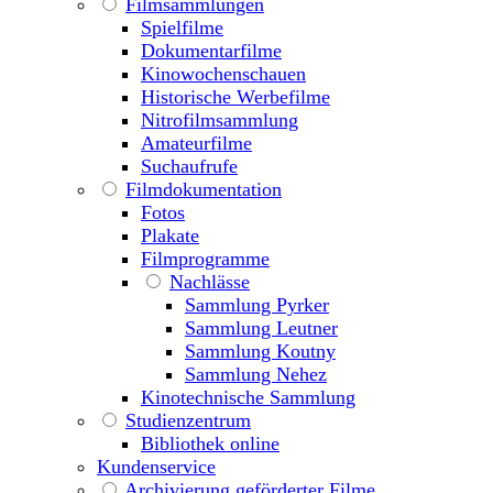
Filmsammlungen
Spielfilme
Dokumentarfilme
Kinowochenschauen
Historische Werbefilme
Nitrofilmsammlung
Amateurfilme
Suchaufrufe
Filmdokumentation
Fotos
Plakate
Filmprogramme
Nachlässe
Sammlung Pyrker
Sammlung Leutner
Sammlung Koutny
Sammlung Nehez
Kinotechnische Sammlung
Studienzentrum
Bibliothek online
Kundenservice
Archivierung geförderter Filme