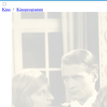
Kino
/
Kinoprogramm