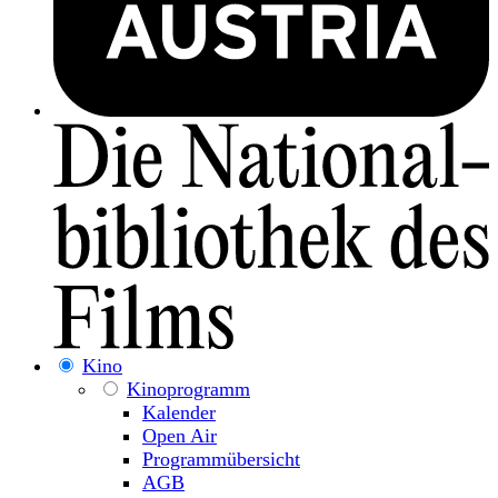
Kino
Kinoprogramm
Kalender
Open Air
Programmübersicht
AGB